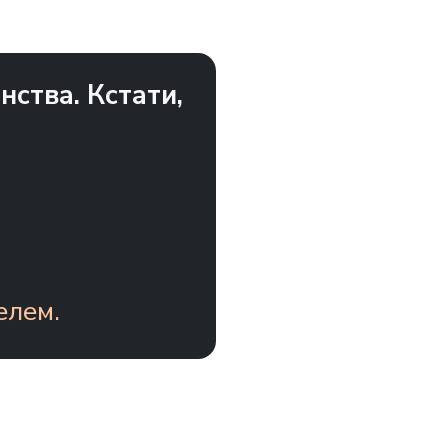
ства. Кстати,
елем.