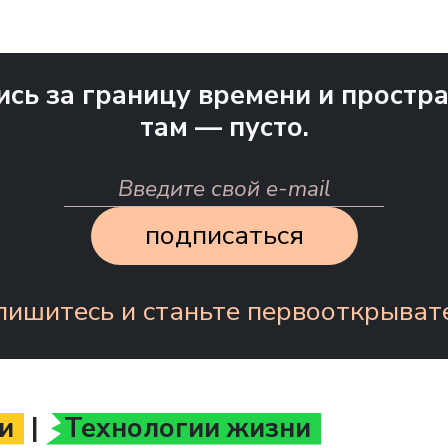
сь за границу времени и простран
там — пусто.
подписаться
ишитесь и станьте первооткрыват
и
|
Технологии жизни