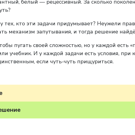
антный, белый — рецессивный. За сколько поколе
уть?
 у тех, кто эти задачи придумывает? Неужели пра
вать механизм запутывания, и тогда решение найдё
чтобы пугать своей сложностью, но у каждой есть 
или учебник. И у каждой задачи есть условия, при
динственным, если чуть-чуть прищуриться.
е
решение