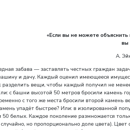
«Если вы не можете объяснить
вы
А. Эй
аздная забава — заставлять честных граждан зада
 машину и дачу. Каждый оценил имеющееся имущест
к разделить вещи, чтобы каждый получил не менее
Или: с башни высотой 50 метров бросили камень г
временно с того же места бросили второй камень в
 камень упадёт быстрее? Или: в изолированной по
и 50 белых. Каждое поколение размножается толь
 случайно, но пропорционально доле цвета). Цвет