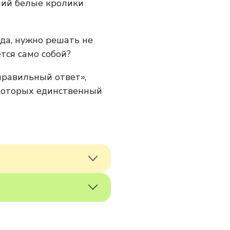
ний белые кролики
вда, нужно решать не
тся само собой?
«правильный ответ»,
 которых единственный