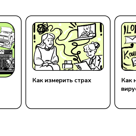
Как измерить страх
Как 
виру