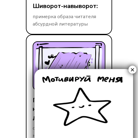
Шиворот-навыворот:
примерка образа читателя
абсурдной литературы
Граффити на заборе
как идеальная
диссертация:
опыт сравнительной
некрологии