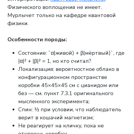
Физического воплощения не имеет.
Мурлычет только на кафедре квантовой
физики.
Особенности породы:
Состояние: `α|живой⟩ + β|мёртвый⟩`, где
|α|² + |β|² = 1, но кто считал?
Локализация: вероятностное облако в
конфигурационном пространстве
коробки 45×45×45 см с цианидом или
без — см. пункт 7.3.1 оригинального
мысленного эксперимента;
Спин: ½ при условии, что наблюдатель
верит в кошачий магнетизм;
Не реагирует на кличку, пока не
откроешь коробку;