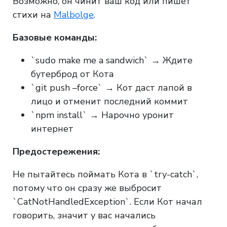
Возможно, он чинит ваш код или пишет
стихи на
Malbolge
.
Базовые команды:
`sudo make me a sandwich` → Ждите
бутерброд от Кота
`git push –force` → Кот даст лапой в
лицо и отменит последний коммит
`npm install` → Нарочно уронит
интернет
Предостережения:
Не пытайтесь поймать Кота в `try-catch`,
потому что он сразу же выбросит
`CatNotHandledException`. Если Кот начал
говорить, значит у вас начались