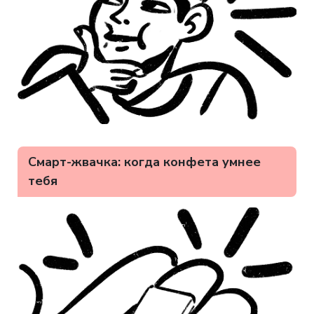
Смарт-жвачка: когда конфета умнее
тебя