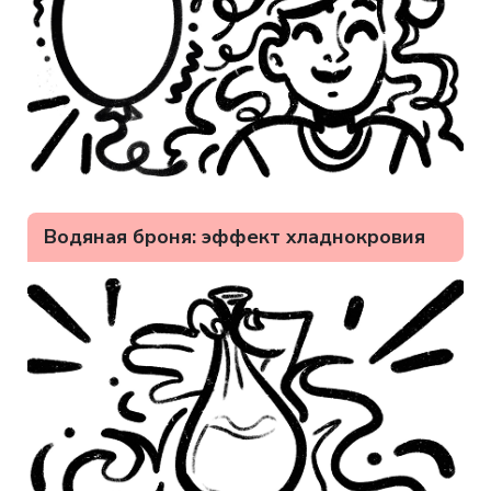
Водяная броня: эффект хладнокровия