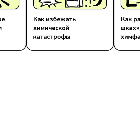
ое
Как избежать
Как ра
и
химической
шках»
катастрофы
химфа