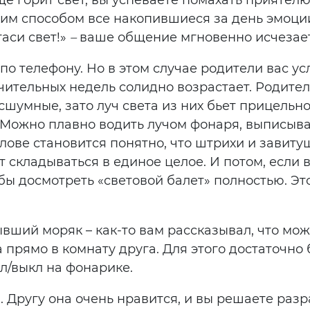
щё горит свет, вы успеваете помахать приятелю
ким способом все накопившиеся за день эмоции
аси свет!»
–
ваше общение мгновенно исчезае
по телефону. Но в этом случае родители вас ус
ительных недель солидно возрастает. Родители 
сшумные, зато луч света из них бьет прицельно
ожно плавно водить лучом фонаря, выписывая в
 слове становится понятно, что штрихи и завит
т складываться в единое целое. И потом, если 
тобы досмотреть «световой балет» полностью. Э
ывший моряк – как-то вам рассказывал, что м
 прямо в комнату друга. Для этого достаточно 
л/выкл на фонарике.
й. Другу она очень нравится, и вы решаете раз