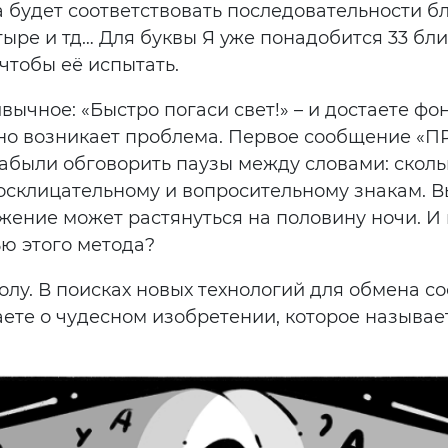
 будет соответствовать последовательности бл
 четыре и тд… Для буквы Я уже понадобится 33 б
 чтобы её испытать.
вычное: «Быстро погаси свет!» – и достаете фо
нно возникает проблема. Первое сообщение «П
забыли обговорить паузы между словами: скол
 восклицательному и вопросительному знакам. В
жение может растянуться на половину ночи. И
ю этого метода?
олу. В поисках новых технологий для обмена с
аете о чудесном изобретении, которое называе