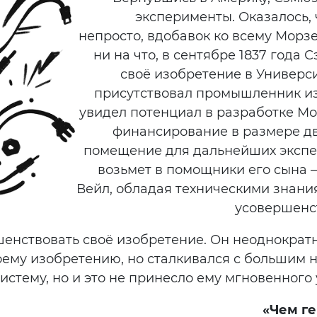
эксперименты. Оказалось,
непросто, вдобавок ко всему Морз
ни на что, в сентябре 1837 год
своё изобретение в Универс
присутствовал промышленник из
увидел потенциал в разработке М
финансирование в размере дв
помещение для дальнейших экспе
возьмет в помощники его сына 
Вейл, обладая техническими знани
усовершенс
енствовать своё изобретение. Он неоднократ
оему изобретению, но сталкивался с большим н
истему, но и это не принесло ему мгновенного 
«Чем г