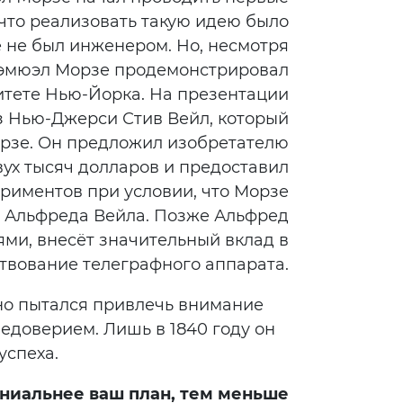
 что реализовать такую идею было
е не был инженером. Но, несмотря
а Сэмюэл Морзе продемонстрировал
итете Нью-Йорка. На презентации
 Нью-Джерси Стив Вейл, который
орзе. Он предложил изобретателю
ух тысяч долларов и предоставил
риментов при условии, что Морзе
– Альфреда Вейла. Позже Альфред
ями, внесёт значительный вклад в
твование телеграфного аппарата.
но пытался привлечь внимание
едоверием. Лишь в 1840 году он
успеха.
ениальнее ваш план, тем меньше