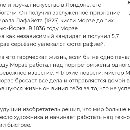
е и изучал искусство в Лондоне, его
богачи. Он получил заслуженное признание
рала Лафайета (1825) кисти Морзе до сих
ю-Йорка. В 1836 году Морзе
а как независимый кандидат и получил 5,7
орзе серьёзно увлекался фотографией.
 его творческая жизнь, если бы не одно печал
году Морзе работал над портретом жены одного
ревожное известие: «Плохие новости, мистер 
Морзе бросает все дела и отправляется домой в
авшуюся жизнь он винил себя за то, что не ус
 Будущий изобретатель решил, что мир больше 
сло художника и начинает работать над техно
и быстрее.