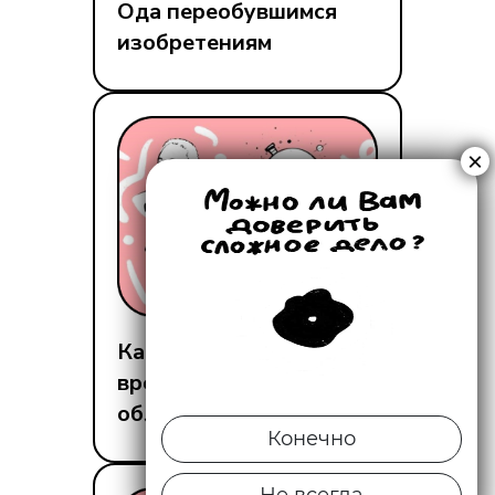
Ода переобувшимся
изобретениям
Как сделать машину
времени и не
облажаться
Конечно